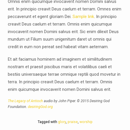
Omnis enim quicumque invocaverit nomen Domini salvus
erit. In principio creavit Deus caelum et terram. Omnes enim
peccaverunt et egent gloriam Dei.
Sample link
. In principio
creavit Deus caelum et terram. Omnis enim quicumque
invocaverit nomen Domini salvus erit. Sic enim dilexit Deus
mundum ut Filium suum unigenitum daret ut omnis qui
credit in eum non pereat sed habeat vitam aeternam.
Et ait faciamus hominem ad imaginem et similitudinem
nostram et praesit piscibus maris et volatilibus caeli et
bestiis universaeque terrae omnique reptili quod movetur in
terra. In principio creavit Deus caelum et terram. Omnis
enim quicumque invocaverit nomen Domini salvus erit.
The Legacy of Antioch
audio by John Piper. © 2015 Desiring God
Foundation.
desiringGod.org
Tagged with
glory
,
praise
,
worship