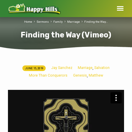
Home
Sermons
Family
Marriage
Finding the Way…
Finding the Way (Vimeo)
Jay Sanchez
Marriage
Salvation
,
JUNE 15, 2019
Finding
More Than Conquerors
Genesis
Matthew
,
the
Way
(Vimeo)